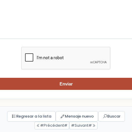
Enviar
Regresar a la lista
Mensaje nuevo
Buscar
#Précédent#
#Suivant#