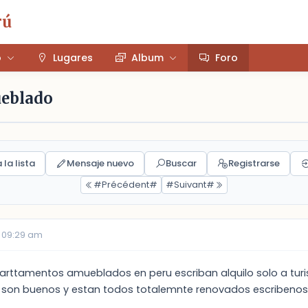
rú
o
Lugares
Album
Foro
ueblado
 la lista
Mensaje nuevo
Buscar
Registrarse
#Précédent#
#Suivant#
 09:29 am
arttamentos amueblados en peru escriban alquilo solo a turis
s son buenos y estan todos totalemnte renovados escribenos