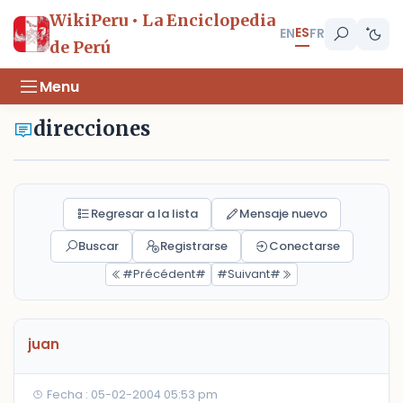
WikiPeru • La Enciclopedia
ES
EN
FR
de Perú
Menu
direcciones
Regresar a la lista
Mensaje nuevo
Buscar
Registrarse
Conectarse
#Précédent#
#Suivant#
juan
Fecha : 05-02-2004 05:53 pm