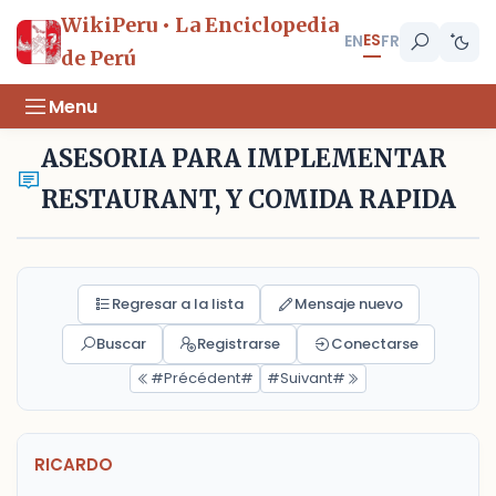
WikiPeru • La Enciclopedia
ES
EN
FR
de Perú
Menu
ASESORIA PARA IMPLEMENTAR
RESTAURANT, Y COMIDA RAPIDA
Regresar a la lista
Mensaje nuevo
Buscar
Registrarse
Conectarse
#Précédent#
#Suivant#
RICARDO