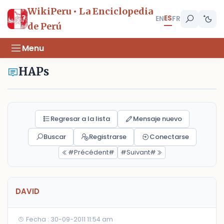
WikiPeru • La Enciclopedia
ES
EN
FR
de Perú
Menu
HAPs
Regresar a la lista
Mensaje nuevo
Buscar
Registrarse
Conectarse
#Précédent#
#Suivant#
DAVID
Fecha : 30-09-2011 11:54 am