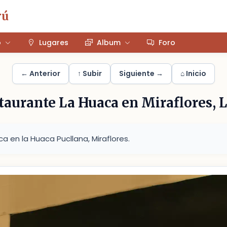
rú
o
Lugares
Album
Foro
← Anterior
↑ Subir
Siguiente →
⌂ Inicio
taurante La Huaca en Miraflores, 
a en la Huaca Pucllana, Miraflores.