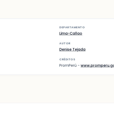
DEPARTAMENTO
Lima-Callao
AUTOR
Denise Tejada
CRÉDITOS
PromPerú -
www.promperu.g