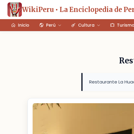
WikiPeru • La Enciclopedia de Pe
Inicio
Perú
Cultura
Turism
Res
Restaurante La Huac