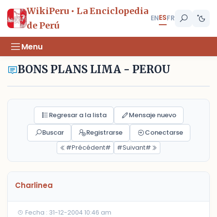
WikiPeru • La Enciclopedia
ES
EN
FR
de Perú
Menu
BONS PLANS LIMA - PEROU
Regresar a la lista
Mensaje nuevo
Buscar
Registrarse
Conectarse
#Précédent#
#Suivant#
Charlinea
Fecha : 31-12-2004 10:46 am