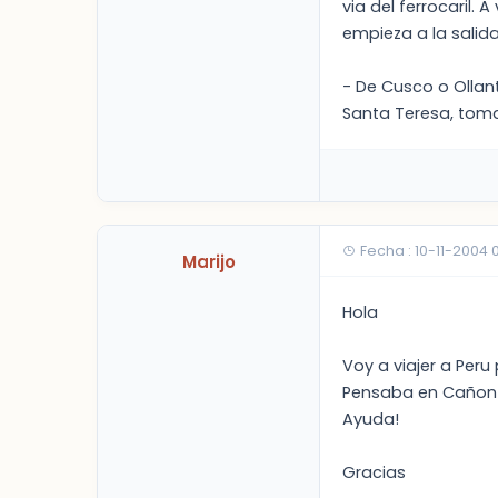
via del ferrocaril.
empieza a la salid
- De Cusco o Olla
Santa Teresa, toma
Fecha : 10-11-2004
Marijo
Hola
Voy a viajer a Peru
Pensaba en Cañon d
Ayuda!
Gracias