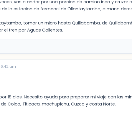
 A veces, vas a andar por una porcion de camino inca y cruzar 
a de la estacion de ferrocaril de Ollantaytambo, a mano dere
ntaytambo, tomar un micro hasta Quillabamba, de Quillabam
r el tren por Aguas Calientes.
 06:42 am
 por 18 dias. Necesito ayuda para preparar mi viaje con las m
e Colca, Titicaca, machupichu, Cuzco y costa Norte.