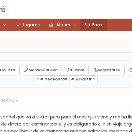
rú
o
Lugares
Album
Foro
 la lista
Mensaje nuevo
Buscar
Registrarse
#Précédent#
#Suivant#
 03:02 pm
español que va a visitar peru para el mes que viene y me ha 
e dinero por caminar por el y es obligatorio el ir en viaje or
ible ir por libre y de ke manera se pueden saltar las medidas 