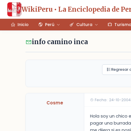
WikiPeru • La Enciclopedia de Pe
Inicio
Perú
Cultura
Turism
info camino inca
Regresar a
Fecha : 24-10-2004
Cosme
Hola soy un chico 
pagar una burrada d
me dijera si es pos