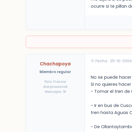
ocurre si te pillan
Fecha : 25-10-2004
Chachapoya
Miembro regular
No se puede hacer 
País: Francia
Si no quieres hacer 
dial.proxad.net
- Tomar el tren de
Mensajes: 18
- Ir en bus de Cu
tren hasta Aguas C
- De Ollantaytambo