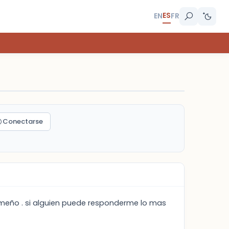
ES
EN
FR
Conectarse
 limeño . si alguien puede responderme lo mas