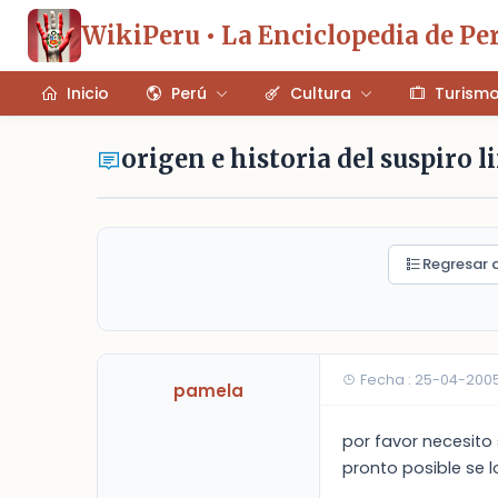
WikiPeru • La Enciclopedia de Pe
Inicio
Perú
Cultura
Turism
origen e historia del suspiro 
Regresar a
Fecha : 25-04-200
pamela
por favor necesito 
pronto posible se 