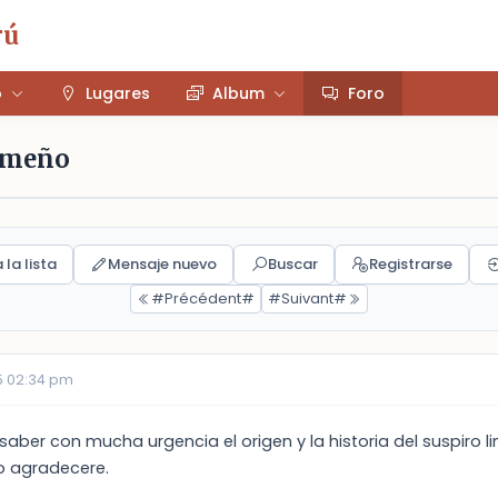
rú
o
Lugares
Album
Foro
limeño
 la lista
Mensaje nuevo
Buscar
Registrarse
#Précédent#
#Suivant#
5 02:34 pm
saber con mucha urgencia el origen y la historia del suspiro
lo agradecere.