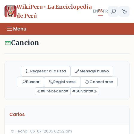
WikiPeru • La Enciclopedia
ES
EN
FR
de Perú
Menu
Cancion
Regresar a la lista
Mensaje nuevo
Buscar
Registrarse
Conectarse
#Précédent#
#Suivant#
Carlos
Fecha : 06-07-2005 02:52 pm