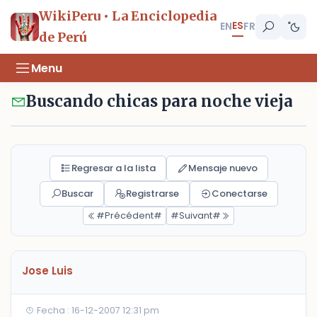
WikiPeru • La Enciclopedia
ES
EN
FR
de Perú
Menu
Buscando chicas para noche vieja
Regresar a la lista
Mensaje nuevo
Buscar
Registrarse
Conectarse
#Précédent#
#Suivant#
Jose Luis
Fecha : 16-12-2007 12:31 pm