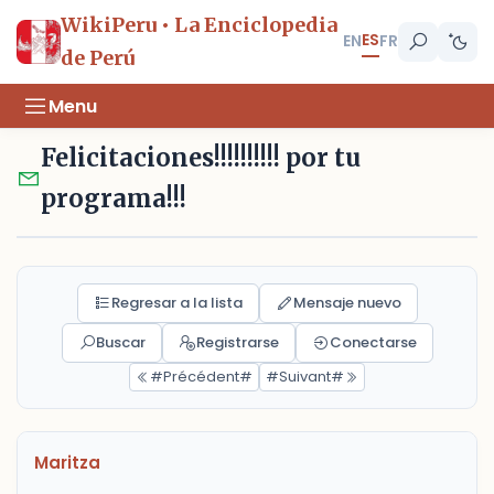
WikiPeru • La Enciclopedia
ES
EN
FR
de Perú
Menu
Felicitaciones!!!!!!!!!! por tu
programa!!!
Regresar a la lista
Mensaje nuevo
Buscar
Registrarse
Conectarse
#Précédent#
#Suivant#
Maritza