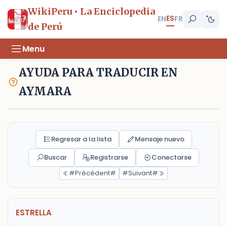
WikiPeru • La Enciclopedia
ES
EN
FR
de Perú
Menu
AYUDA PARA TRADUCIR EN
AYMARA
Regresar a la lista
Mensaje nuevo
Buscar
Registrarse
Conectarse
#Précédent#
#Suivant#
ESTRELLA