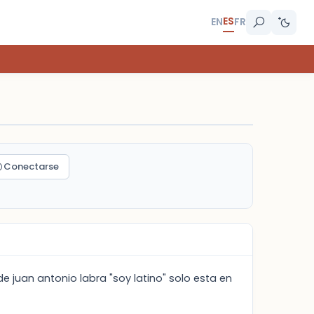
ES
EN
FR
Conectarse
e juan antonio labra "soy latino" solo esta en