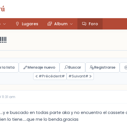
rú
o
Lugares
Album
Foro
!!!
 la lista
Mensaje nuevo
Buscar
Registrarse
#Précédent#
#Suivant#
 11:31 am
...y e buscado en todas parte aka y no encuentro el cassete d
ien lo tiene.....que me lo benda.gracias