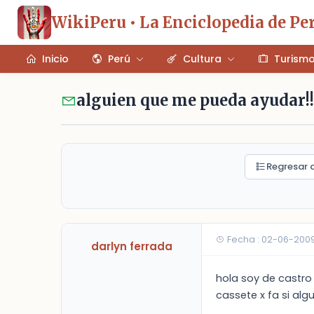
WikiPeru • La Enciclopedia de Pe
Inicio
Perú
Cultura
Turism
alguien que me pueda ayudar!!!
Regresar a
Fecha : 02-06-2009
darlyn ferrada
hola soy de castro 
cassete x fa si algu