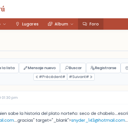
rú
o
Lugares
Album
Foro
 la lista
Mensaje nuevo
Buscar
Registrarse
#Précédent#
#Suivant#
 01:30 pm
 alguien sabe la historia del plato norteño: seco de chabelo....e
il.com
....gracias" target="_blank">
snyder_143@hotmail.com
.