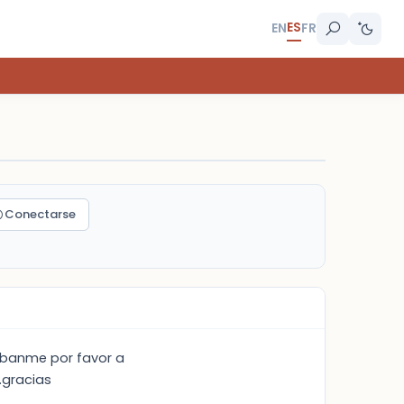
ES
EN
FR
Conectarse
scribanme por favor a
...gracias