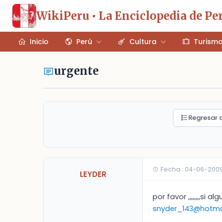
WikiPeru • La Enciclopedia de Pe
Inicio
Perú
Cultura
Turism
urgente
Regresar a
Fecha : 04-06-2009
LEYDER
por favor ,,,,,,,,si
snyder_143@hotma