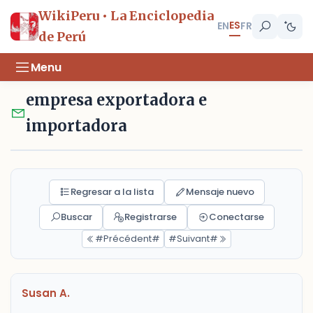
WikiPeru • La Enciclopedia
ES
EN
FR
de Perú
Menu
empresa exportadora e
importadora
Regresar a la lista
Mensaje nuevo
Buscar
Registrarse
Conectarse
#Précédent#
#Suivant#
Susan A.