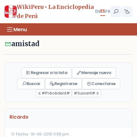
WikiPeru • La Enciclopedia
ES
EN
FR
de Perú
Menu
amistad
Regresar a la lista
Mensaje nuevo
Buscar
Registrarse
Conectarse
#Précédent#
#Suivant#
Ricardo
Fecha : 16-06-2015 11:55 pm