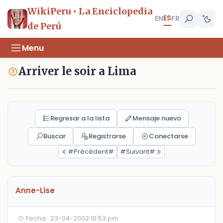
WikiPeru • La Enciclopedia
ES
EN
FR
de Perú
Menu
Arriver le soir a Lima
Regresar a la lista
Mensaje nuevo
Buscar
Registrarse
Conectarse
#Précédent#
#Suivant#
Anne-Lise
Fecha : 23-04-2002 10:53 pm