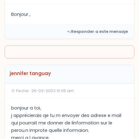
Bonjour ,
Responder a este mensaje
jennifer tanguay
Fecha : 26-03-2003 10:05 am
bonjour a toi,
j apprécierais qe tu m envoyer des adrese e mail
qui pourrait me donner de linformation sur le
perou.n improte quelle informaion.
merci a l avance