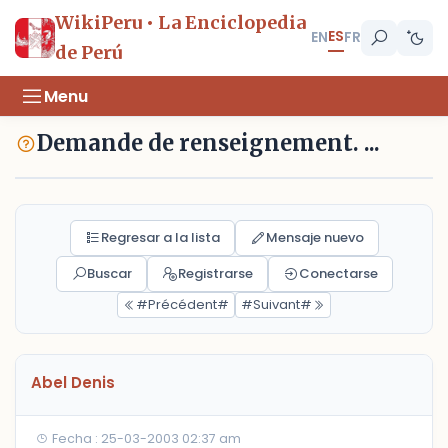
WikiPeru • La Enciclopedia
ES
EN
FR
de Perú
Menu
Demande de renseignement. ...
Regresar a la lista
Mensaje nuevo
Buscar
Registrarse
Conectarse
#Précédent#
#Suivant#
Abel Denis
Fecha : 25-03-2003 02:37 am