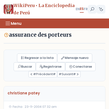
WikiPeru • La Enciclopedia
ES
EN
FR
de Perú
Menu
assurance des porteurs
Regresar a la lista
Mensaje nuevo
Buscar
Registrarse
Conectarse
#Précédent#
#Suivant#
christiane patey
Fecha : 23-11-2004 07:32 am