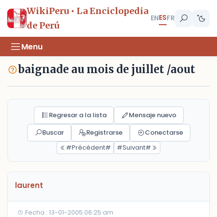
WikiPeru • La Enciclopedia
ES
EN
FR
de Perú
Menu
baignade au mois de juillet /aout
Regresar a la lista
Mensaje nuevo
Buscar
Registrarse
Conectarse
#Précédent#
#Suivant#
laurent
Fecha : 13-01-2005 06:25 am