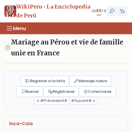
WikiPeru • La Enciclopedia
ES
EN
FR
de Perú
Menu
Mariage au Pérou et vie de famille
unie en France
Regresar a la lista
Mensaje nuevo
Buscar
Registrarse
Conectarse
#Précédent#
#Suivant#
Inca-Cola