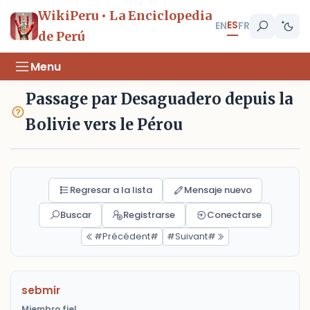
WikiPeru • La Enciclopedia
ES
EN
FR
de Perú
Menu
Passage par Desaguadero depuis la
Bolivie vers le Pérou
Regresar a la lista
Mensaje nuevo
Buscar
Registrarse
Conectarse
#Précédent#
#Suivant#
sebmir
Miembro fiel