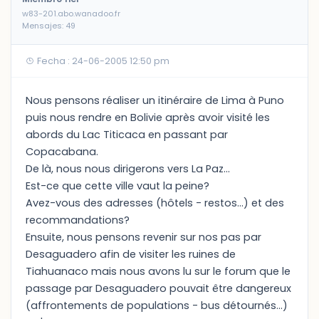
w83-201.abo.wanadoo.fr
Mensajes: 49
Fecha : 24-06-2005 12:50 pm
Nous pensons réaliser un itinéraire de Lima à Puno
puis nous rendre en Bolivie après avoir visité les
abords du Lac Titicaca en passant par
Copacabana.
De là, nous nous dirigerons vers La Paz...
Est-ce que cette ville vaut la peine?
Avez-vous des adresses (hôtels - restos...) et des
recommandations?
Ensuite, nous pensons revenir sur nos pas par
Desaguadero afin de visiter les ruines de
Tiahuanaco mais nous avons lu sur le forum que le
passage par Desaguadero pouvait être dangereux
(affrontements de populations - bus détournés...)