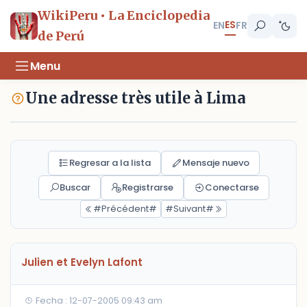
WikiPeru • La Enciclopedia
ES
EN
FR
de Perú
Menu
Une adresse très utile à Lima
Regresar a la lista
Mensaje nuevo
Buscar
Registrarse
Conectarse
#Précédent#
#Suivant#
Julien et Evelyn Lafont
Fecha : 12-07-2005 09:43 am