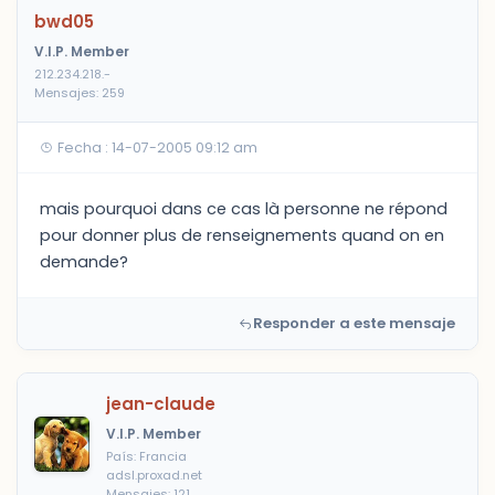
bwd05
V.I.P. Member
212.234.218.-
Mensajes: 259
Fecha : 14-07-2005 09:12 am
mais pourquoi dans ce cas là personne ne répond
pour donner plus de renseignements quand on en
demande?
Responder a este mensaje
jean-claude
V.I.P. Member
País: Francia
adsl.proxad.net
Mensajes: 121