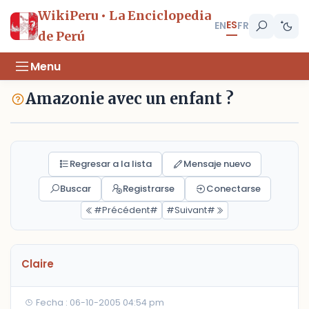
WikiPeru • La Enciclopedia
ES
EN
FR
de Perú
Menu
Amazonie avec un enfant ?
Regresar a la lista
Mensaje nuevo
Buscar
Registrarse
Conectarse
#Précédent#
#Suivant#
Claire
Fecha : 06-10-2005 04:54 pm