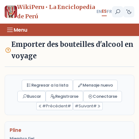
WikiPeru • La Enciclopedia
ES
EN
FR
de Perú
Menu
Emporter des bouteilles d'alcool en
voyage
Regresar a la lista
Mensaje nuevo
Buscar
Registrarse
Conectarse
#Précédent#
#Suivant#
Pline
Miembro fiel