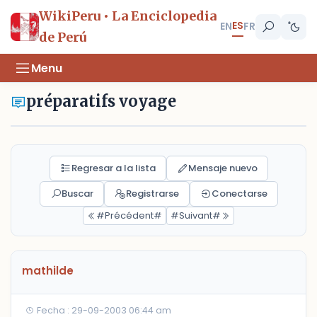
WikiPeru • La Enciclopedia
ES
EN
FR
de Perú
Menu
préparatifs voyage
Regresar a la lista
Mensaje nuevo
Buscar
Registrarse
Conectarse
#Précédent#
#Suivant#
mathilde
Fecha : 29-09-2003 06:44 am