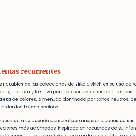
 temas recurrentes
notables de las colecciones de Yirko Sivirich es su uso de re
sierto, la costa y la selva peruana son una constante en sus 
 paleta de colores, a menudo dominada por tonos neutros, p
uerdan los tejidos andinos.
recurrido a su pasado personal para inspirar algunas de sus 
ecciones más aclamadas, inspirada en recuerdos de su infa
e le recordaban a su adolescencia en la región. Utilizó eso