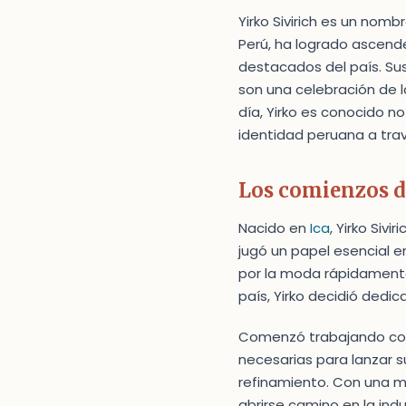
Yirko Sivirich es un nomb
Perú, ha logrado ascend
destacados del país. Sus
son una celebración de l
día, Yirko es conocido n
identidad peruana a tra
Los comienzos d
Nacido en
Ica
, Yirko Siv
jugó un papel esencial e
por la moda rápidamente 
país, Yirko decidió dedic
Comenzó trabajando co
necesarias para lanzar s
refinamiento. Con una me
abrirse camino en la in