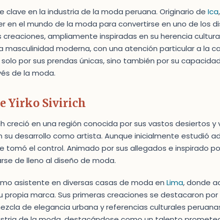
re clave en la industria de la moda peruana. Originario de
Ica
er en el mundo de la moda para convertirse en uno de los 
 creaciones, ampliamente inspiradas en su herencia cultural
a masculinidad moderna, con una atención particular a la cal
o solo por sus prendas únicas, sino también por su capacida
vés de la moda.
e Yirko Sivirich
irich creció en una región conocida por sus vastos desiertos y
n su desarrollo como artista. Aunque inicialmente estudió ad
tomó el control. Animado por sus allegados e inspirado por 
arse de lleno al diseño de moda.
mo asistente en diversas casas de moda en
Lima
, donde ad
u propia marca. Sus primeras creaciones se destacaron por s
zcla de elegancia urbana y referencias culturales peruanas, Y
dustria de la moda, destacándose como un talento prometed