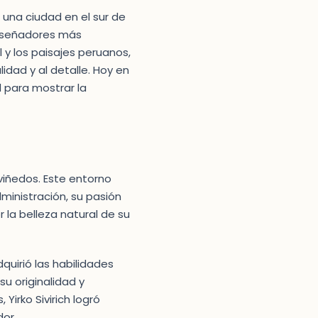
, una ciudad en el sur de
diseñadores más
 y los paisajes peruanos,
idad y al detalle. Hoy en
d para mostrar la
 viñedos. Este entorno
ministración, su pasión
la belleza natural de su
quirió las habilidades
u originalidad y
irko Sivirich logró
or.