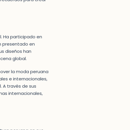
l. Ha participado en
an presentado en
Sus diseños han
scena global.
mover la moda peruana
les e internacionales,
. A través de sus
nas internacionales,