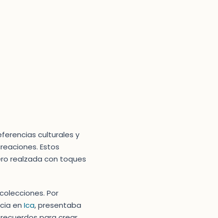
ferencias culturales y
creaciones. Estos
ero realzada con toques
colecciones. Por
ncia en
Ica
, presentaba
s recuerdos para crear