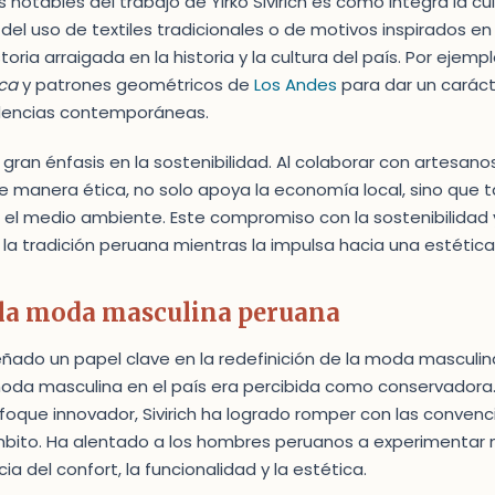
notables del trabajo de Yirko Sivirich es cómo integra la cu
del uso de textiles tradicionales o de motivos inspirados en
oria arraigada en la historia y la cultura del país. Por ejempl
ca
y patrones geométricos de
Los Andes
para dar un caráct
dencias contemporáneas.
gran énfasis en la sostenibilidad. Al colaborar con artesanos 
e manera ética, no solo apoya la economía local, sino que 
el medio ambiente. Este compromiso con la sostenibilidad y 
la tradición peruana mientras la impulsa hacia una estéti
y la moda masculina peruana
eñado un papel clave en la redefinición de la moda masculin
 moda masculina en el país era percibida como conservadora
oque innovador, Sivirich ha logrado romper con las convenc
bito. Ha alentado a los hombres peruanos a experimentar m
 del confort, la funcionalidad y la estética.