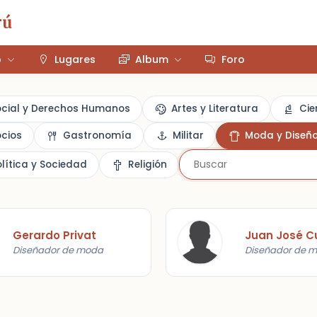
rú
o
Lugares
Album
Foro
ocial y Derechos Humanos
Artes y Literatura
Cie
cios
Gastronomía
Militar
Moda y Diseñ
olítica y Sociedad
Religión
Gerardo Privat
Juan José C
Diseñador de moda
Diseñador de 