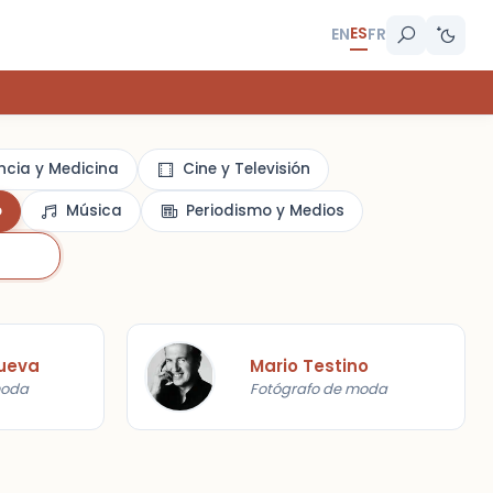
ES
EN
FR
ncia y Medicina
Cine y Televisión
o
Música
Periodismo y Medios
ueva
Mario Testino
moda
Fotógrafo de moda