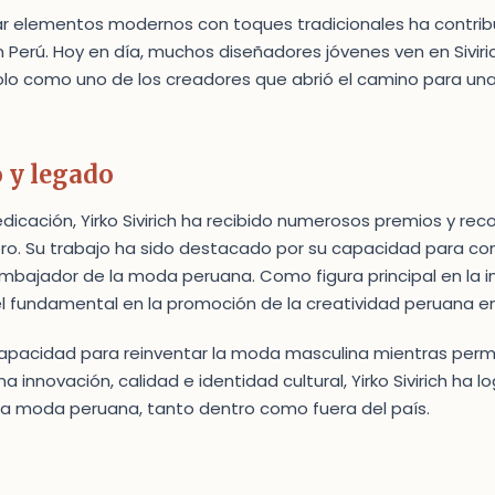
ar elementos modernos con toques tradicionales ha contrib
 Perú. Hoy en día, muchos diseñadores jóvenes ven en Siviri
dolo como uno de los creadores que abrió el camino para u
 y legado
edicación, Yirko Sivirich ha recibido numerosos premios y re
ero. Su trabajo ha sido destacado por su capacidad para co
bajador de la moda peruana. Como figura principal en la in
undamental en la promoción de la creatividad peruana en 
capacidad para reinventar la moda masculina mientras perma
 innovación, calidad e identidad cultural, Yirko Sivirich ha l
 la moda peruana, tanto dentro como fuera del país.