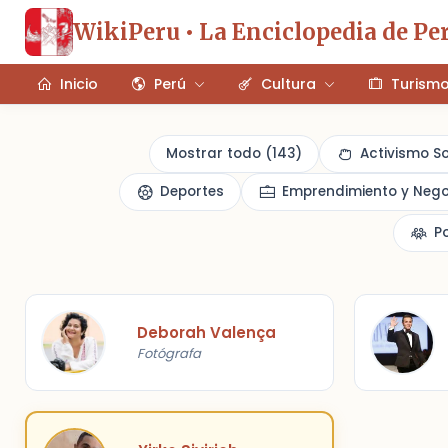
WikiPeru • La Enciclopedia de Pe
Inicio
Perú
Cultura
Turism
Mostrar todo (143)
Activismo S
Deportes
Emprendimiento y Nego
P
Deborah Valença
Fotógrafa