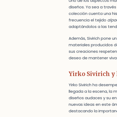
Uno de los aspectos más 
diseños. Ya sea a través 
colección cuenta una hist
frecuencia el tejido
alpa
adaptándolos a las ten
Además, Sivirich pone un 
materiales producidos d
sus creaciones respeten 
deseo de mantener viva 
Yirko Sivirich 
Yirko Sivirich ha desemp
llegada a la escena, la
diseños audaces y su enf
nuevas ideas en este ám
destacando la importancia