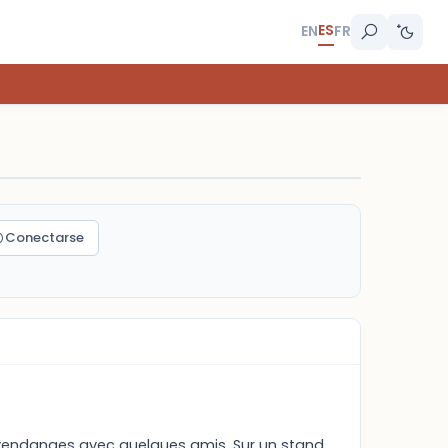
ES
EN
FR
Conectarse
s vendanges avec quelques amis. Sur un stand