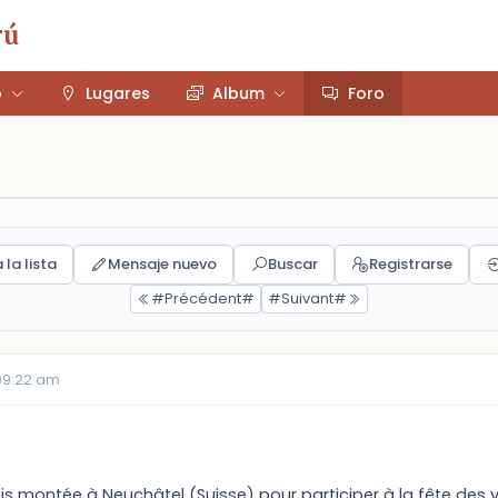
rú
o
Lugares
Album
Foro
 la lista
Mensaje nuevo
Buscar
Registrarse
#Précédent#
#Suivant#
 09:22 am
uis montée à Neuchâtel (Suisse) pour participer à la fête de