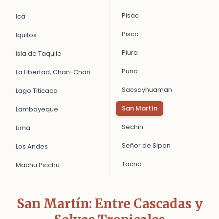
Pisac
Ica
Pisco
Iquitos
Piura
Isla de Taquile
Puno
La Libertad, Chan-Chan
Sacsayhuaman
Lago Titicaca
San Martín
Lambayeque
Sechin
Lima
Señor de Sipan
Los Andes
Tacna
Machu Picchu
San Martín: Entre Cascadas y