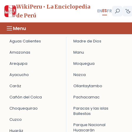
WikiPeru • La Enciclopedia
ES
EN
FR
de Perú
Menu
Aguas Calientes
Madre de Dios
Amazonas
Manu
Arequipa
Moquegua
Ayacucho
Nazca
Caráz
Ollantaytambo
Cañón del Colca
Pachacamac
Choquequirao
Paracas y las islas
Ballestas
Cuzco
Parque Nacional
Huascarán
Huaráz