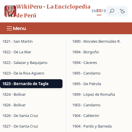
WikiPeru • La Enciclopedia
ES
EN
FR
de Perú
Menu
1821 - San Martín
1890 - Morales Bermúdez R.
1822 - De La Mar
1894 - Borgoño
1822 - Salazar y Baquijano
1894 - Cáceres
1823 - De la Riva Agüero
1895 - Candamo
1823 - Bernardo de Tagle
1895 - De Piérola
1824 - Bolívar
1899 - López de Romaña
1826 - Bolívar
1903 - Candamo
1826 - De Santa Cruz
1904 - Calderón
1827 - De Santa Cruz
1904 - Pardo y Barreda